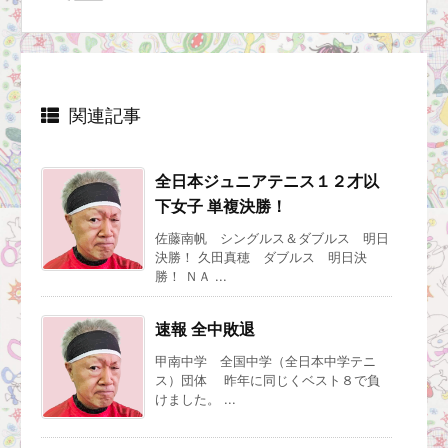
関連記事
全日本ジュニアテニス１２才以
下女子 単複決勝！
佐藤南帆 シングルス＆ダブルス 明日
決勝！ 久田真穂 ダブルス 明日決
勝！ ＮＡ ...
速報 全中敗退
甲南中学 全国中学（全日本中学テニ
ス）団体 昨年に同じくベスト８で負
けました。 ...