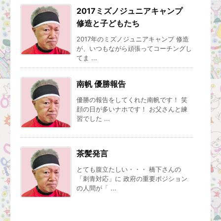
2017ミズノジュニアキャンプ
修造と子どもたち
2017年のミズノジュニアキャンプ 修造
が、いつもながら頑張ってコーチングし
てま ...
南帆 優勝報告
優勝の報告をしてくれた南帆です！ 笑
顔の日が多いナホです！ お父さんと練
習でした ...
茶髪発言
とても腹立たしい・・・ 橋下さんの
「刺青対応」に 政府の重要ポジション
の人間が「 ...