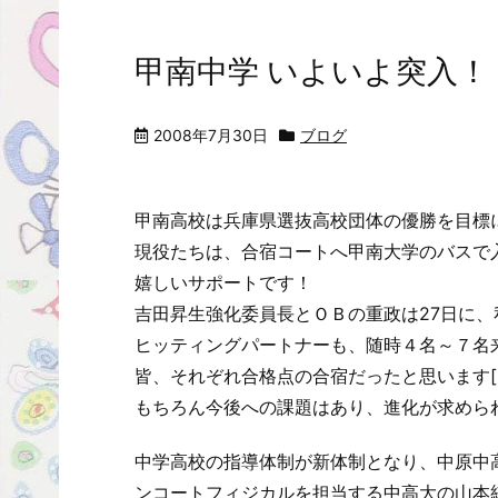
甲南中学 いよいよ突入！
2008年7月30日
ブログ
甲南高校は兵庫県選抜高校団体の優勝を目標に、
現役たちは、合宿コートへ甲南大学のバスで
嬉しいサポートです！
吉田昇生強化委員長とＯＢの重政は27日に、
ヒッティングパートナーも、随時４名～７名
皆、それぞれ合格点の合宿だったと思います[
もちろん今後への課題はあり、進化が求めら
中学高校の指導体制が新体制となり、中原中
ンコートフィジカルを担当する中高大の山本