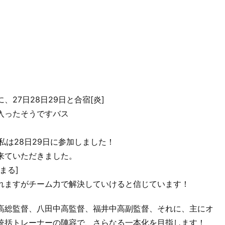
27日28日29日と合宿[炎]
入ったそうですバス
私は28日29日に参加しました！
来ていただきました。
まる]
れますがチーム力で解決していけると信じています！
高総監督、八田中高監督、福井中高副監督、それに、主にオ
統括トレーナーの陣容で、さらなる一本化を目指します！