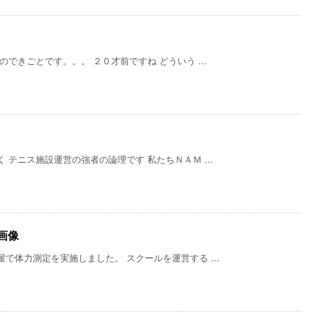
できごとです。。。 ２０才前ですね どういう ...
テニス施設運営の強者の論理です 私たちＮＡＭ ...
画像
で体力測定を実施しました。 スクールを運営する ...