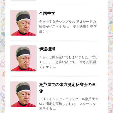
全国中学
全国中学女子シングルス 第２シードの
綾香がベスト８ 明日 準々決勝！ 中学
生チャ ...
伊達復帰
チョッと間が空いてしまいました。忙し
くて。。。と言い訳です。 皆さん順調
ですか？ ...
潮芦屋での体力測定反省会の画
像
ミズノインドアテニススクール潮芦屋で
体力測定を実施しました。 スクールを
運営する ...