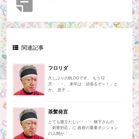
関連記事
フロリダ
久しぶりのBLOGです。 もう12
月・・・。 来年は「頑張るぞ～！」と
か。 息子 ...
茶髪発言
とても腹立たしい・・・ 橋下さんの
「刺青対応」に 政府の重要ポジション
の人間が「 ...